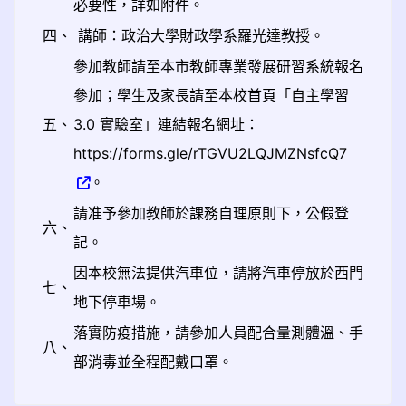
必要性，詳如附件。
四、
講師：政治大學財政學系羅光達教授。
參加教師請至本市教師專業發展研習系統報名
參加；學生及家長請至本校首頁「自主學習
五、
3.0 實驗室」連結報名網址：
https://forms.gle/rTGVU2LQJMZNsfcQ7
。
請准予參加教師於課務自理原則下，公假登
六、
記。
因本校無法提供汽車位，請將汽車停放於西門
七、
地下停車場。
落實防疫措施，請參加人員配合量測體溫、手
八、
部消毒並全程配戴口罩。