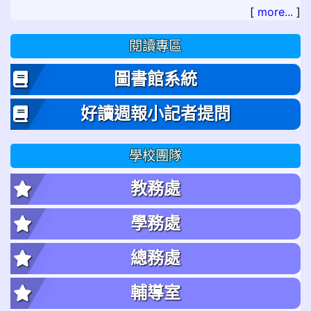
[
more...
]
閱讀專區
圖書館系統
好讀週報小記者提問
學校團隊
教務處
學務處
總務處
輔導室