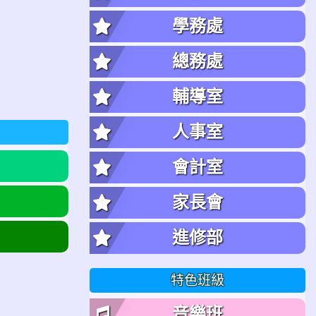
學務處
總務處
輔導室
人事室
會計室
家長會
進修部
特色班級
音樂班