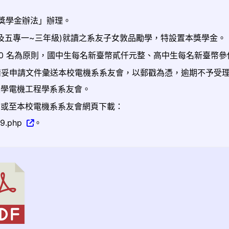
獎學金辦法」辦理。
及五專一~三年級)就讀之系友子女敦品勵學，特設置本獎學金。
 70 名為原則，國中生每名新臺幣貳仟元整、高中生每名新臺幣
日截止，備妥申請文件彙送本校電機系系友會，以郵戳為憑，逾期不予受
中山大學電機工程學系系友會。
，或至本校電機系系友會網頁下載：
29.php
。