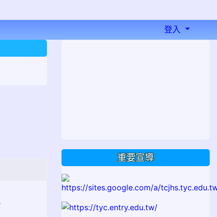
登入
⏸
重要宣導
。