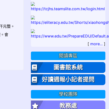
參仟元整。
理。會
[
more...
]
閱讀專區
圖書館系統
好讀週報小記者提問
學校團隊
教務處