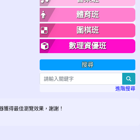
體育班
圍棋班
數理資優班
搜尋
sea
進階搜尋
器獲得最佳瀏覽效果，謝謝！