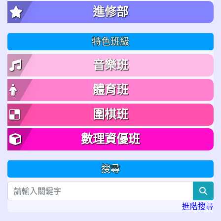
進修部
特色班級
音樂班
體育班
圍棋班
數理資優班
搜尋
sea
進階搜尋