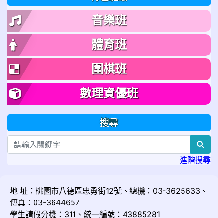
音樂班
體育班
圍棋班
數理資優班
搜尋
sea
進階搜尋
地 址：桃園市八德區忠勇街12號、總機：03-3625633、
傳真：03-3644657
學生請假分機：311、統一編號：43885281