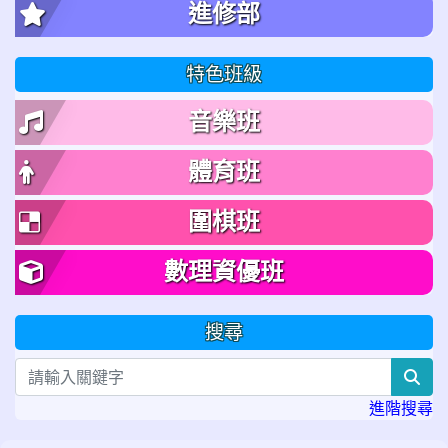
進修部
特色班級
音樂班
體育班
圍棋班
數理資優班
搜尋
sea
進階搜尋