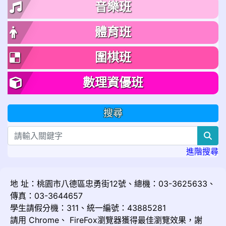
音樂班
體育班
圍棋班
數理資優班
搜尋
sea
進階搜尋
地 址：桃園市八德區忠勇街12號、總機：03-3625633、
傳真：03-3644657
學生請假分機：311、統一編號：43885281
請用
Chrome
、
FireFox
瀏覽器獲得最佳瀏覽效果，謝