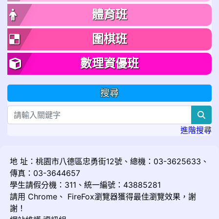
體育班
圍棋班
數理資優班
搜尋
sea
進階搜尋
地 址：桃園市八德區忠勇街12號、總機：03-3625633、
傳真：03-3644657
學生請假分機：311、統一編號：43885281
請用
Chrome
、
FireFox
瀏覽器獲得最佳瀏覽效果，謝
謝！