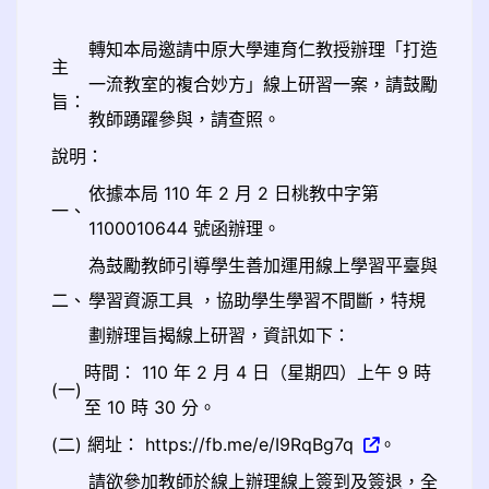
轉知本局邀請中原大學連育仁教授辦理「打造
主
一流教室的複合妙方」線上研習一案，請鼓勵
旨：
教師踴躍參與，請查照。
說明：
依據本局 110 年 2 月 2 日桃教中字第
一、
1100010644 號函辦理。
為鼓勵教師引導學生善加運用線上學習平臺與
二、
學習資源工具 ，協助學生學習不間斷，特規
劃辦理旨揭線上研習，資訊如下：
時間： 110 年 2 月 4 日（星期四）上午 9 時
(一)
至 10 時 30 分。
(二)
網址： https://fb.me/e/I9RqBg7q
。
請欲參加教師於線上辦理線上簽到及簽退，全