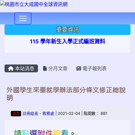
⏸
重要資訊
115 學年新生入學正式編班資料
本站消息
分月文章
電子報列表
外國學生來臺就學辦法部分條文修正總說
明
法令
註冊組長
-
教務處
| 2021-02-04 | 點閱數： 881
請
點
選
附
件
觀
看
。