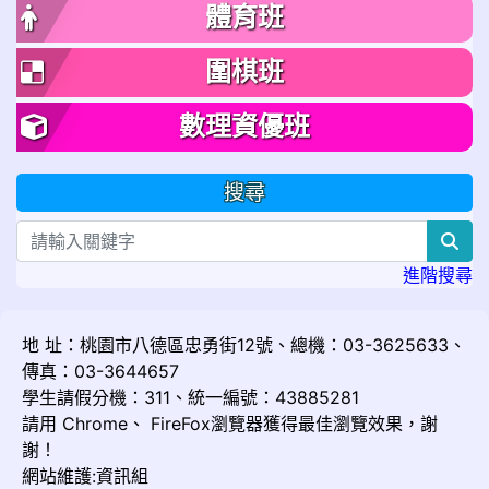
體育班
圍棋班
數理資優班
搜尋
sea
進階搜尋
地 址：桃園市八德區忠勇街12號、總機：03-3625633、
傳真：03-3644657
學生請假分機：311、統一編號：43885281
請用
Chrome
、
FireFox
瀏覽器獲得最佳瀏覽效果，謝
謝！
網站維護:資訊組