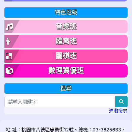
特色班級
音樂班
體育班
圍棋班
數理資優班
搜尋
sea
進階搜尋
地 址：桃園市八德區忠勇街12號、總機：03-3625633、