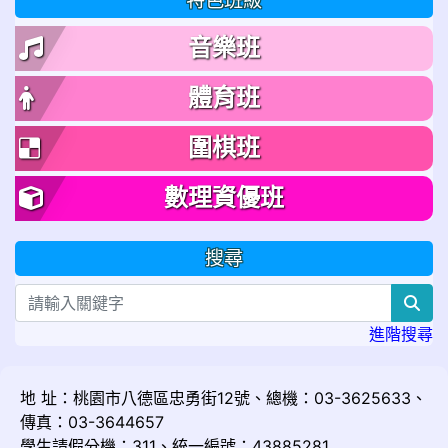
特色班級
音樂班
體育班
圍棋班
數理資優班
搜尋
sea
進階搜尋
地 址：桃園市八德區忠勇街12號、總機：03-3625633、
傳真：03-3644657
學生請假分機：311、統一編號：43885281