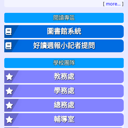
[
more...
]
閱讀專區
圖書館系統
好讀週報小記者提問
學校團隊
教務處
學務處
總務處
輔導室