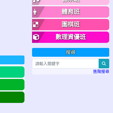
體育班
圍棋班
數理資優班
搜尋
sea
進階搜尋