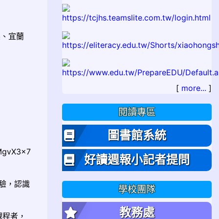
縣、宜蘭
[
more...
]
閱讀專區
圖書館系統
MgvX3x7
好讀週報小記者提問
驗，認識
學校團隊
教務處
課程者，