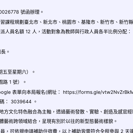
00026778 號函辦理。
研習課程規劃臺北市、新北市、桃園市、基隆市、新竹市、新竹
派人員名額 12 人，活動對象為教師與行政人員各半比例分配：
組長。
日（星期五至星期六）。
路 1 號）。
le 表單向本局報名(網址： https://forms.gle/vtw2NvZrBk
3039644 。
地方文化特色融合為主軸，透過藝術發散、實驗、創造及感官經
體藝術跨領域結合，呈現有別於以往的新型態藝術樣貌。
員，可依規申請補助住宿費，以上補助皆需符合全程參與 2 天