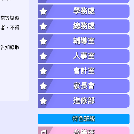
學務處
異常等疑似
總務處
理者，不得
輔導室
動告知錄取
人事室
會計室
家長會
進修部
特色班級
音樂班