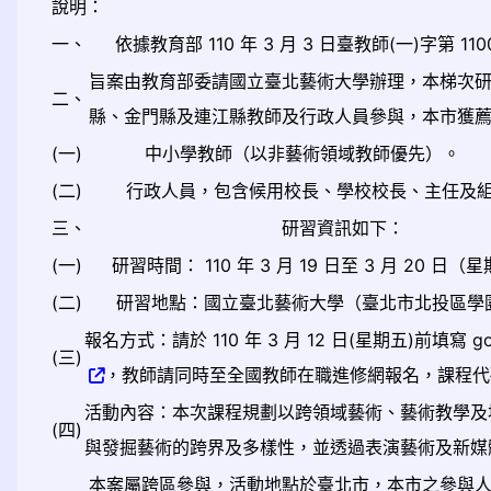
說明：
一、
依據教育部 110 年 3 月 3 日臺教師(一)字第 11
旨案由教育部委請國立臺北藝術大學辦理，本梯次
二、
縣、金門縣及連江縣教師及行政人員參與，本市獲薦
(一)
中小學教師（以非藝術領域教師優先）。
(二)
行政人員，包含候用校長、學校校長、主任及
三、
研習資訊如下：
(一)
研習時間： 110 年 3 月 19 日至 3 月 20 
(二)
研習地點：國立臺北藝術大學（臺北市北投區學園
報名方式：請於 110 年 3 月 12 日(星期五)前填寫 goog
(三)
，教師請同時至全國教師在職進修網報名，課程代碼： 
活動內容：本次課程規劃以跨領域藝術、藝術教學及
(四)
與發掘藝術的跨界及多樣性，並透過表演藝術及新媒
本案屬跨區參與，活動地點於臺北市，本市之參與人