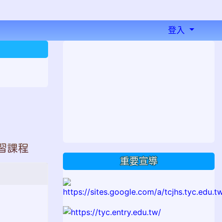
登入
⏸
習課程
重要宣導