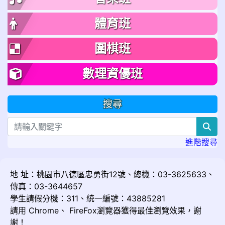
體育班
圍棋班
數理資優班
搜尋
sea
進階搜尋
地 址：桃園市八德區忠勇街12號、總機：03-3625633、
傳真：03-3644657
學生請假分機：311、統一編號：43885281
請用
Chrome
、
FireFox
瀏覽器獲得最佳瀏覽效果，謝
謝！