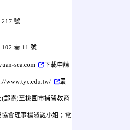
17 號
2 巷 11 號
an-sea.com
下載申請
ww.tyc.edu.tw/
最
(郵寄)至桃園市補習教育
。
業協會理事楊淑崴小姐；電