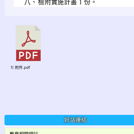
八、
檢附實施計畫 1 份。
1) 附件.pdf
好站連結