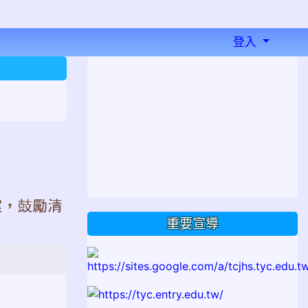
登入
⏸
案，鼓勵清
重要宣導