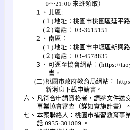
0～21:00 來班領取）
１、
北區:
(１)
地址：桃園市桃園區延平路 2
(２)
電話： 03-3615151
２、
南區：
(１)
地址：桃園市中壢區新興路 10
(２)
電話： 03-4578835
３、
可逕至協會網站：(https://taoyu
書。
(二)
桃園市政府教育局網站： https://w
新消息下載申請書。
六、
凡符合申請資格者，請將文件送交
事業協會審查（詳如實施計畫）
七、
本案聯絡人：桃園市補習教育事
話 0935-301809 。