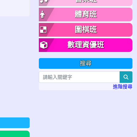
體育班
圍棋班
數理資優班
搜尋
sea
進階搜尋