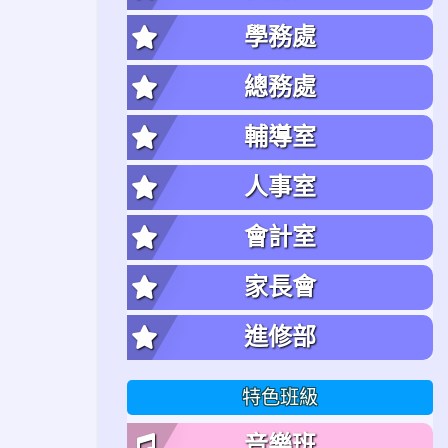
學務處
總務處
輔導室
人事室
會計室
家長會
進修部
特色班級
音樂班