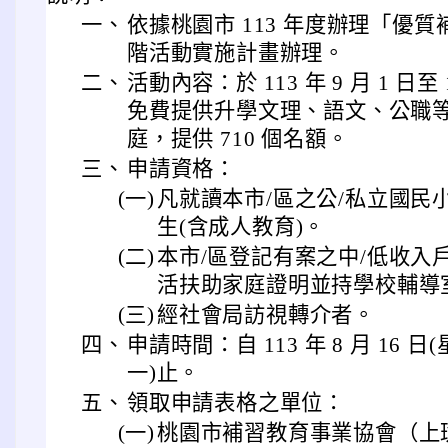
一、
依據桃園市 113 年度辦理「優
階活動實施計畫辦理。
二、
活動內容：於 113 年 9 月 1 日至 
免費提供升學文理、語文、公職
庭，提供 710 個名額。
三、
申請資格：
(一)
凡就讀本市/區之公/私立國民
生(含成人教育)。
(二)
本市/區登記有案之中/低收入
活扶助家庭證明並持學校輔導
(三)
經社會局訪視轉介者。
四、
申請時間：自 113 年 8 月 16 日(
一)止。
五、
領取申請表格之單位：
(一)
桃園市補習教育事業協會（上班