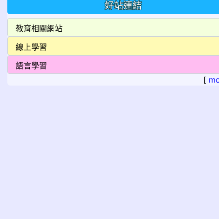
好站連結
[
mo