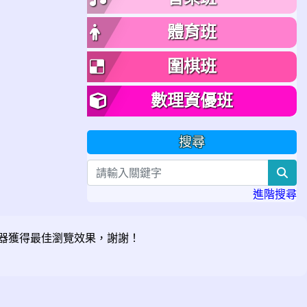
體育班
圍棋班
數理資優班
搜尋
sea
進階搜尋
器獲得最佳瀏覽效果，謝謝！