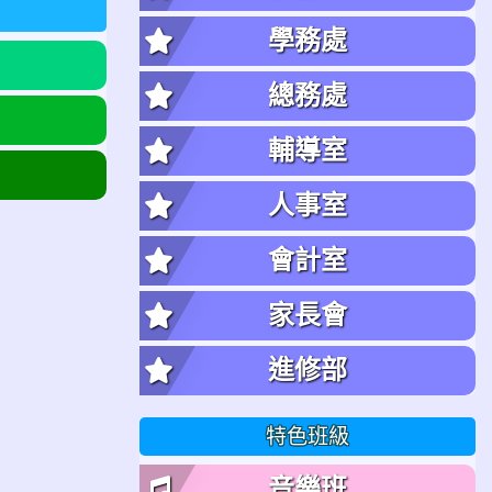
學務處
總務處
輔導室
人事室
會計室
家長會
進修部
特色班級
音樂班