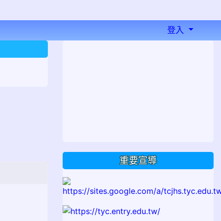
登入
⏸
重要宣導