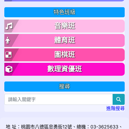
特色班級
音樂班
體育班
圍棋班
數理資優班
搜尋
sea
進階搜尋
地 址：桃園市八德區忠勇街12號、總機：03-3625633、