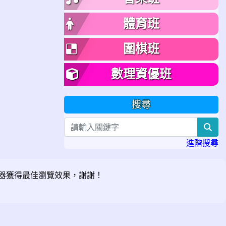
體育班
圍棋班
數理資優班
搜尋
sea
進階搜尋
器獲得最佳瀏覽效果，謝謝！