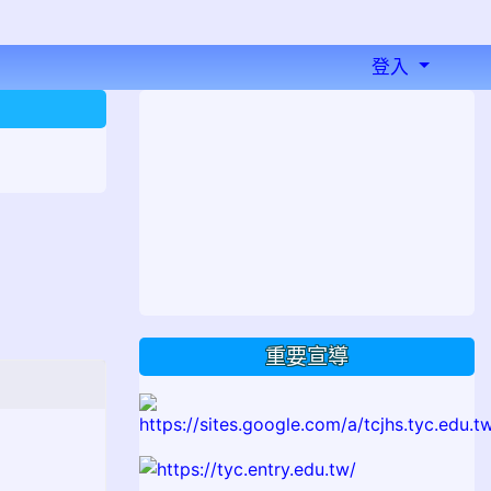
登入
⏸
重要宣導