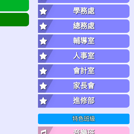
學務處
總務處
輔導室
人事室
會計室
家長會
進修部
特色班級
音樂班