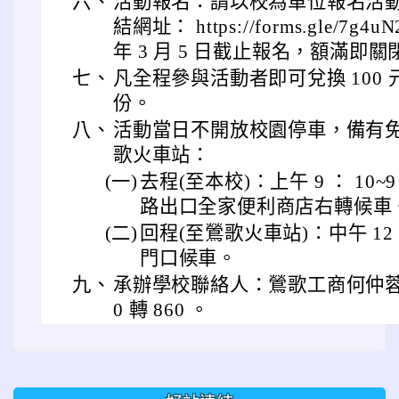
六、
活動報名：請以校為單位報名活
結網址： https://forms.gle/7g4
年 3 月 5 日截止報名，額滿即
七、
凡全程參與活動者即可兌換 100
份。
八、
活動當日不開放校園停車，備有
歌火車站：
(一)
去程(至本校)：上午 9 ： 10~
路出口全家便利商店右轉候車
(二)
回程(至鶯歌火車站)：中午 12 ：
門口候車。
九、
承辦學校聯絡人：鶯歌工商何仲蓉主任，
0 轉 860 。