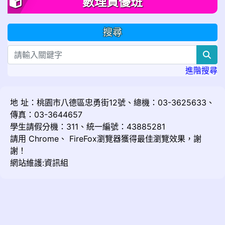
數理資優班
搜尋
sea
進階搜尋
地 址：桃園市八德區忠勇街12號、總機：03-3625633、
傳真：03-3644657
學生請假分機：311、統一編號：43885281
請用
Chrome
、
FireFox
瀏覽器獲得最佳瀏覽效果，謝
謝！
網站維護:資訊組