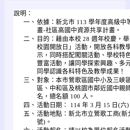
說明：
一、
依據：新北市 113 學年度高級
畫-社區高國中資源共享計畫。
二、
目的：藉由本校 28 週年校慶，舉辦「
校園開放日」活動，開放各科教
示，同時搭配闖關活動、學校特
豐富活動，讓同學探索興趣、多
同學認識各科特色及教學成果！
三、
對象：本市鶯歌區國中小及三峽
區、中和區及桃園市鄰近國中親師生
名，總名額 100 人。
四、
活動日期： 114 年 3 月 15 日(六) 1
五、
活動地點：新北市立鶯歌工商(新北
號)。