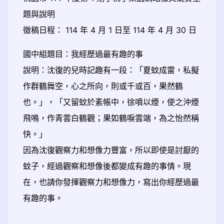
題與說明
徵稿日程： 114 年 4 月 1 日至 114 年 4 月 30 日
國中組題目：我經歷過最有趣的事
說明：沈復的兒時記趣有一段：「夏蚊成雷，私擬
作群鶴舞空，心之所向，則或千或百，果然鶴
也。」，「又留蚊於素帳中，徐噴以煙，使之沖煙
飛鳴，作青雲白鶴觀；果如鶴唳雲端，為之怡然稱
快。」
因為沈復觀察力和想像力豐富，所以即使是討厭的
蚊子，經過觀察和想像後都變成有趣的事情。現
在，也請你發揮觀察力和想像力，寫出你經歷過最
有趣的事。