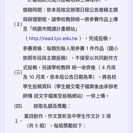
徵稿時間：依本局核定辦理日程公告徵稿主題
與辦理期程，請學校教師統一將參賽作品上傳
(２)
至「桃園市閱讀計畫網站」
（
http://read.tyc.edu.tw
），完成投稿。
參賽資格：每類別每人限參賽 1 件作品（國小
依照年段與主題投稿），不接受以共同創作方
式投稿，另請學校教師 統一收齊後（ 4 月底
(三)
及 10 月底，依本局公告日期為準），將各校
學生投稿資料（學生繳交電子檔案後由承辦老
師傳 送文字檔案至投稿網站）一併上傳。
(四)
錄取名額及獎勵：
童詩創作、作文賞析及中學生作文計 3 項
１、
（共 5 組），每組獎勵如下：