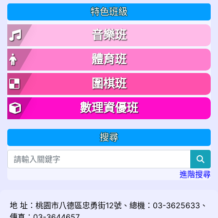
特色班級
音樂班
體育班
圍棋班
數理資優班
搜尋
sea
進階搜尋
地 址：桃園市八德區忠勇街12號、總機：03-3625633、
傳真：03-3644657