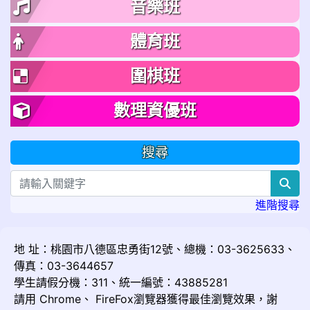
音樂班
體育班
圍棋班
數理資優班
搜尋
sea
進階搜尋
地 址：桃園市八德區忠勇街12號、總機：03-3625633、
傳真：03-3644657
學生請假分機：311、統一編號：43885281
請用
Chrome
、
FireFox
瀏覽器獲得最佳瀏覽效果，謝