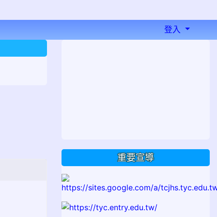
登入
⏸
重要宣導