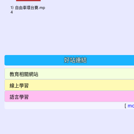
1) 自由車環台賽.mp
4
好站連結
[
mo