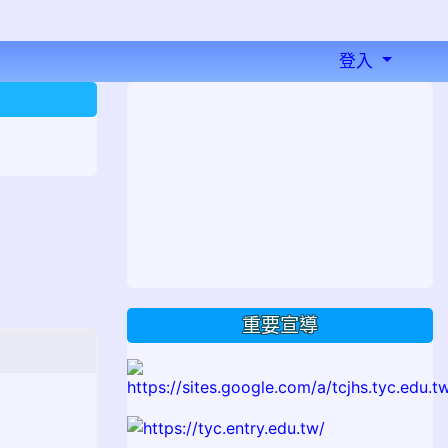
登入
⏸
重要宣導