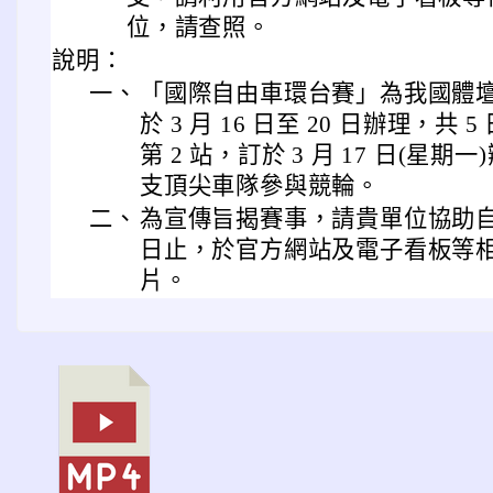
位，請查照。
說明：
一、
「國際自由車環台賽」為我國體壇年
於 3 月 16 日至 20 日辦理，共
第 2 站，訂於 3 月 17 日(星
支頂尖車隊參與競輪。
二、
為宣傳旨揭賽事，請貴單位協助自即日起
日止，於官方網站及電子看板等
片。