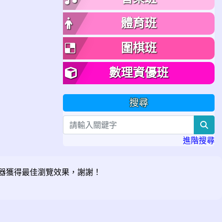
體育班
圍棋班
數理資優班
搜尋
sea
進階搜尋
器獲得最佳瀏覽效果，謝謝！