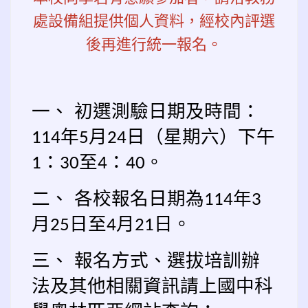
處設備組提供個人資料，經校內評選
後再進行統一報名。
一、
初選測驗日期及時間：
年
月
日（星期六）下午
114
5
24
：
至
：
。
1
30
4
40
二、
各校報名日期為
年
114
3
月
日至
月
日。
25
4
21
三、
報名方式、選拔培訓辦
法及其他相關資訊請上國中科