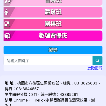
音樂班
體育班
圍棋班
數理資優班
搜尋
sea
進階搜尋
地 址：桃園市八德區忠勇街12號、總機：03-3625633、
傳真：03-3644657
學生請假分機：311、統一編號：43885281
請用
Chrome
、
FireFox
瀏覽器獲得最佳瀏覽效果，謝
謝！