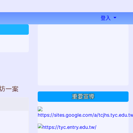
登入
⏸
坊一案
重要宣導