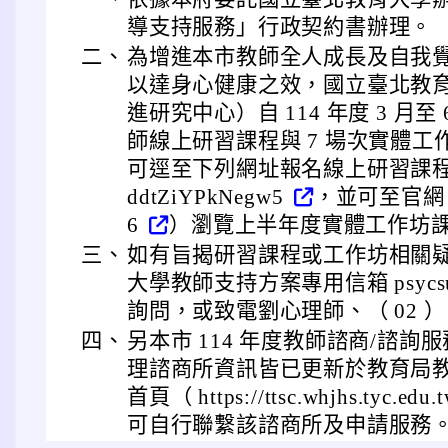
導支持服務」行政契約書辦理。
二、
為增進本市教師全人成長及自我
以達身心健康之效，國立臺北教
進研究中心）自 114 年度 3 月至
師線上研習課程與 7 場次實體
可逕至下列網址報名線上研習課程： https
ddtZiYPkNegw5
，並可至官網（ ht
6
）瀏覽上半年度實體工作坊
三、
如有旨揭研習課程或工作坊相關
大學教師支持方案專用信箱 psycsuppor
詢問，或致電劉心理師、（ 02 ） 273
四、
另本市 114 年度教師諮商/諮
理諮商所資訊皆已更新於教育局
首頁（ https://ttsc.whjhs.tyc.edu.
可自行聯繫該諮商所及申請服務