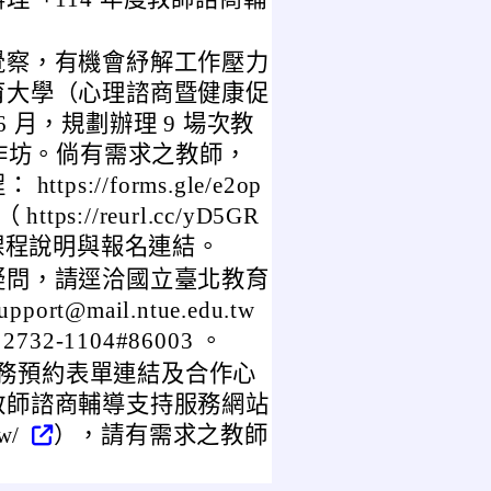
覺察，有機會紓解工作壓力
育大學（心理諮商暨健康促
 6 月，規劃辦理 9 場次教
工作坊。倘有需求之教師，
://forms.gle/e2op
tps://reurl.cc/yD5GR
課程說明與報名連結。
疑問，請逕洽國立臺北教育
t@mail.ntue.edu.tw
2-1104#86003 。
詢服務預約表單連結及合作心
教師諮商輔導支持服務網站
tw/
），請有需求之教師
。