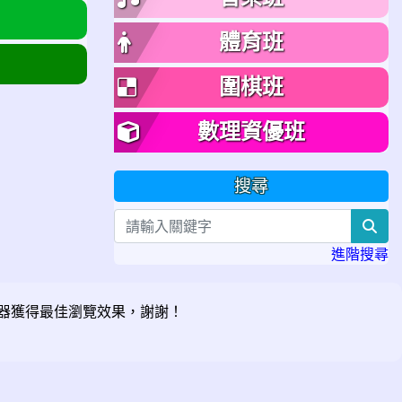
體育班
圍棋班
數理資優班
搜尋
sea
進階搜尋
器獲得最佳瀏覽效果，謝謝！