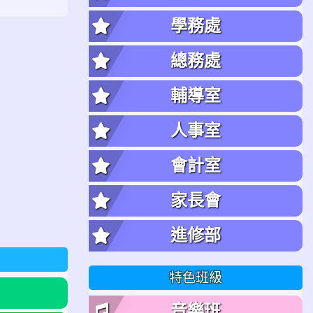
學務處
總務處
輔導室
人事室
會計室
家長會
進修部
特色班級
音樂班