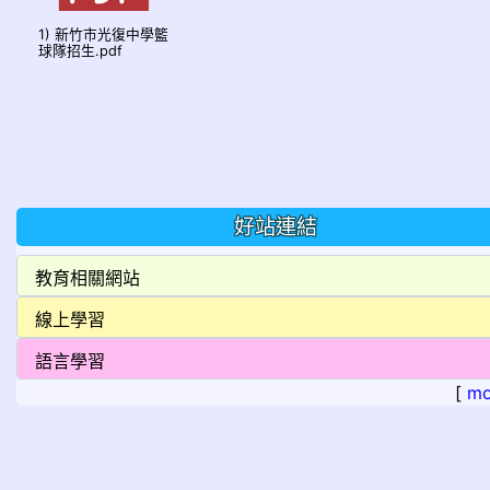
1) 新竹市光復中學籃
球隊招生.pdf
好站連結
[
mo