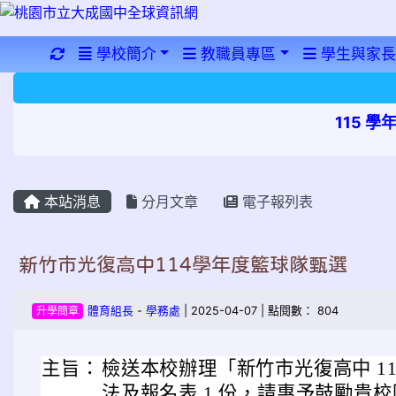
重新取得佈景設定
學校簡介
教職員專區
學生與家長
115 
本站消息
分月文章
電子報列表
新竹市光復高中114學年度籃球隊甄選
升學簡章
體育組長
-
學務處
| 2025-04-07 | 點閱數： 804
主旨：
檢送本校辦理「新竹市光復高中 1
法及報名表 1 份，請惠予鼓勵貴