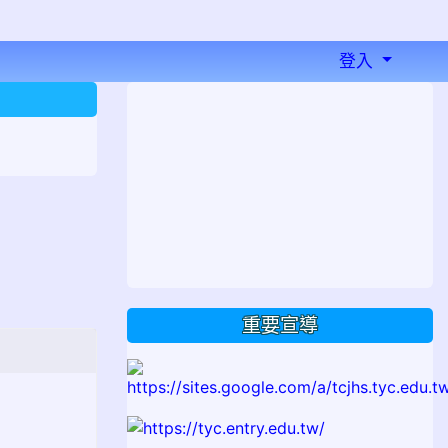
登入
⏸
重要宣導