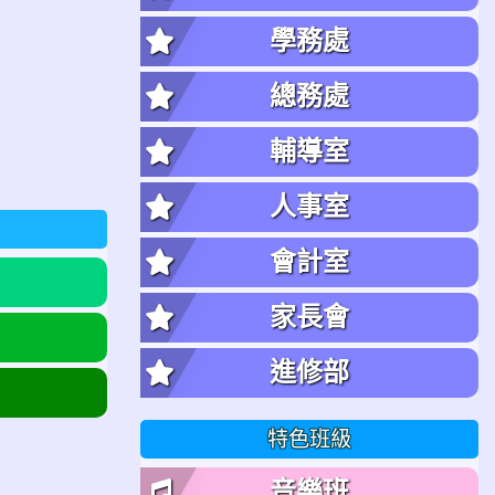
學務處
總務處
輔導室
人事室
會計室
家長會
進修部
特色班級
音樂班