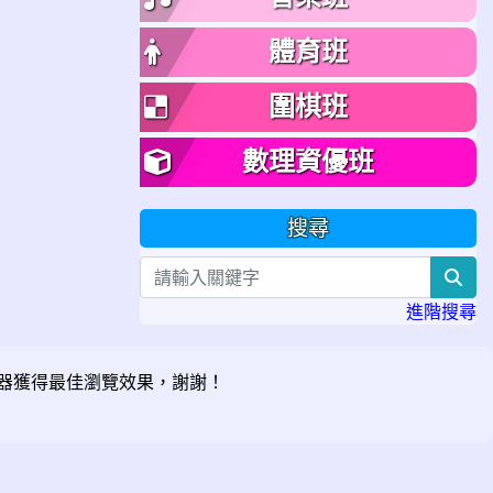
體育班
圍棋班
數理資優班
搜尋
sea
進階搜尋
器獲得最佳瀏覽效果，謝謝！