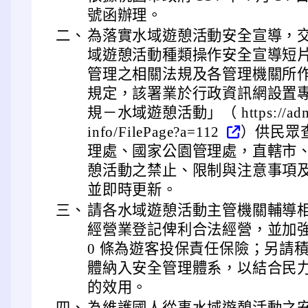
號函辦理。
二、
為落實水域遊憩活動安全宣導，
域遊憩活動種類操作安全宣導短
管理之相關法規及各管理機關所
規定，該署業於行政資訊網設置
規－水域遊憩活動」（ https://admin.t
info/FilePage?a=112
）供民眾
理處、國家公園管理處，直轄市
憩活動之禁止、限制與注意事項
並即時更新。
三、
請各水域遊憩活動主管機關輔導
經營業登記俾利合法經營，並加強
0 條為遊客投保責任保險；另請
體納入安全管理體系，以結合民
的效用。
四、
為維護國人從事水域遊憩活動之