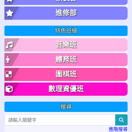
進修部
特色班級
音樂班
體育班
圍棋班
數理資優班
搜尋
sea
進階搜尋