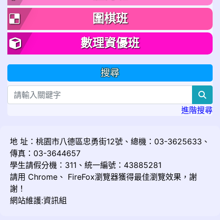
圍棋班
數理資優班
搜尋
sea
進階搜尋
地 址：桃園市八德區忠勇街12號、總機：03-3625633、
傳真：03-3644657
學生請假分機：311、統一編號：43885281
請用
Chrome
、
FireFox
瀏覽器獲得最佳瀏覽效果，謝
謝！
網站維護:資訊組