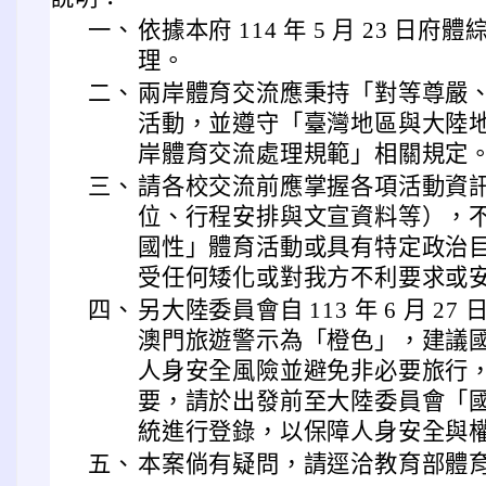
一、
依據本府 114 年 5 月 23 日府體綜
理。
二、
兩岸體育交流應秉持「對等尊嚴
活動，並遵守「臺灣地區與大陸
岸體育交流處理規範」相關規定
三、
請各校交流前應掌握各項活動資
位、行程安排與文宣資料等），
國性」體育活動或具有特定政治
受任何矮化或對我方不利要求或
四、
另大陸委員會自 113 年 6 月 
澳門旅遊警示為「橙色」，建議
人身安全風險並避免非必要旅行
要，請於出發前至大陸委員會「
統進行登錄，以保障人身安全與
五、
本案倘有疑問，請逕洽教育部體育署，