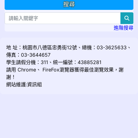
搜尋
sea
進階搜尋
地 址：桃園市八德區忠勇街12號、總機：03-3625633、
傳真：03-3644657
學生請假分機：311、統一編號：43885281
請用
Chrome
、
FireFox
瀏覽器獲得最佳瀏覽效果，謝
謝！
網站維護:資訊組