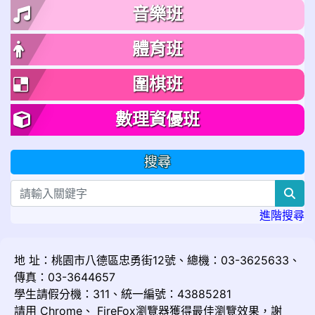
音樂班
體育班
圍棋班
數理資優班
搜尋
sea
進階搜尋
地 址：桃園市八德區忠勇街12號、總機：03-3625633、
傳真：03-3644657
學生請假分機：311、統一編號：43885281
請用
Chrome
、
FireFox
瀏覽器獲得最佳瀏覽效果，謝