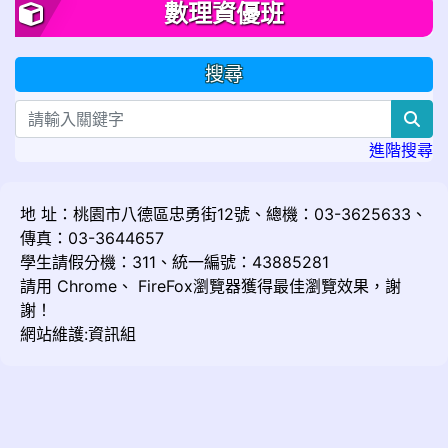
數理資優班
搜尋
sea
進階搜尋
地 址：桃園市八德區忠勇街12號、總機：03-3625633、
傳真：03-3644657
學生請假分機：311、統一編號：43885281
請用
Chrome
、
FireFox
瀏覽器獲得最佳瀏覽效果，謝
謝！
網站維護:資訊組