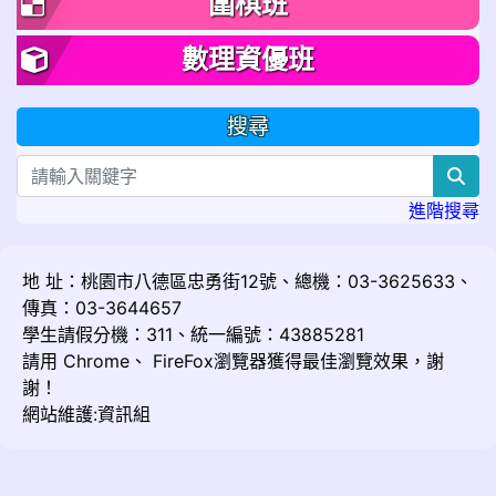
圍棋班
數理資優班
搜尋
sea
進階搜尋
地 址：桃園市八德區忠勇街12號、總機：03-3625633、
傳真：03-3644657
學生請假分機：311、統一編號：43885281
請用
Chrome
、
FireFox
瀏覽器獲得最佳瀏覽效果，謝
謝！
網站維護:資訊組