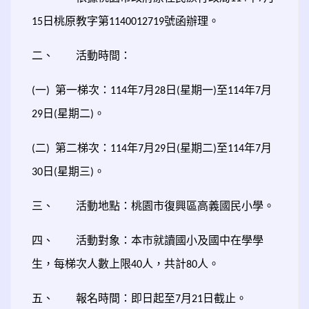
日桃原教字第
號函辦理。
15
1140012719
二、
活動時間：
一
第一梯次：
年
月
日
星期一
至
年
月
(
)
114
7
28
(
)
114
7
日
星期二
。
29
(
)
二
第二梯次：
年
月
日
星期二
至
年
月
(
)
114
7
29
(
)
114
7
日
星期三
。
30
(
)
三、
活動地點：桃園市復興區高義國民小學。
四、
活動對象：本市就讀國小及國中在學學
生，每梯次人數上限
人，共計
人。
40
80
五、
報名時間：即日起至
月
日截止。
7
21