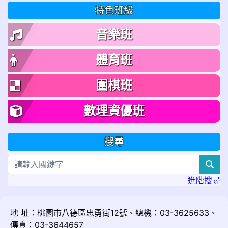
特色班級
音樂班
體育班
圍棋班
數理資優班
搜尋
sea
進階搜尋
地 址：桃園市八德區忠勇街12號、總機：03-3625633、
傳真：03-3644657