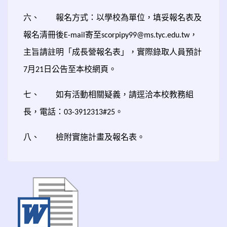
六、
報名方式：以學校為單位，填妥報名表及
報名清冊後
寄至
，
E-mail
scorpipy99@ms.tyc.edu.tw
主旨請註明「成長營報名表」，實際錄取人員預計
月
日公告至本校網頁。
7
21
七、
如有活動相關疑義，請逕洽本校教務組
長，電話：
。
03-3912313#25
八、
檢附實施計畫及報名表。