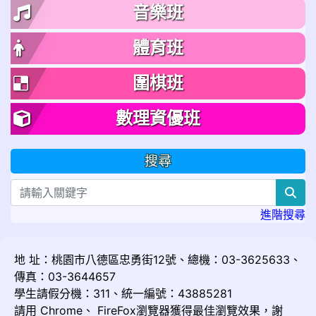
音樂班
體育班
圍棋班
數理資優班
搜尋
sea
進階搜尋
地 址：桃園市八德區忠勇街12號、總機：03-3625633、
傳真：03-3644657
學生請假分機：311、統一編號：43885281
請用
Chrome
、
FireFox
瀏覽器獲得最佳瀏覽效果，謝