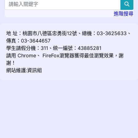
sea
進階搜尋
地 址：桃園市八德區忠勇街12號、總機：03-3625633、
傳真：03-3644657
學生請假分機：311、統一編號：43885281
請用
Chrome
、
FireFox
瀏覽器獲得最佳瀏覽效果，謝
謝！
網站維護:資訊組