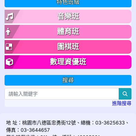
特色班級
音樂班
體育班
圍棋班
數理資優班
搜尋
sea
進階搜尋
地 址：桃園市八德區忠勇街12號、總機：03-3625633、
傳真：03-3644657