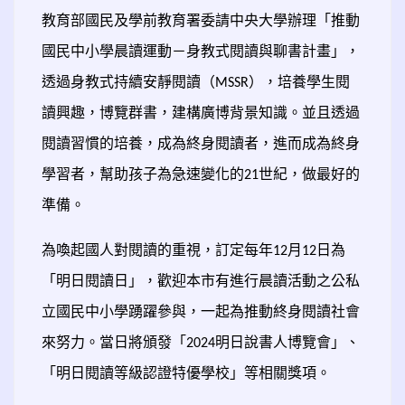
教育部國民及學前教育署委請中央大學辦理「推動
國民中小學晨讀運動－身教式閱讀與聊書計畫」，
透過身教式持續安靜閱讀（
），培養學生閱
MSSR
讀興趣，博覽群書，建構廣博背景知識。並且透過
閱讀習慣的培養，成為終身閱讀者，進而成為終身
學習者，幫助孩子為急速變化的
世紀，做最好的
21
準備。
為喚起國人對閱讀的重視，訂定每年
月
日為
12
12
「明日閱讀日」，歡迎本市有進行晨讀活動之公私
立國民中小學踴躍參與，一起為推動終身閱讀社會
來努力。當日將頒發「
明日說書人博覽會」、
2024
「明日閱讀等級認證特優學校」等相關獎項。