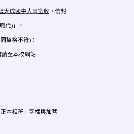
 號大成國中人事室收
，信封
職代)」。
視同資格不符)：
檔請至本校網站
「與正本相符」字樣與加蓋