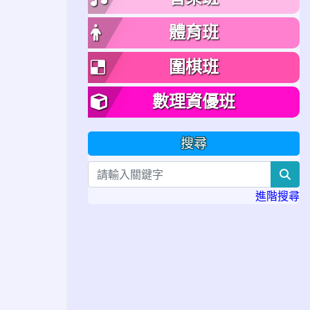
體育班
圍棋班
數理資優班
搜尋
sea
進階搜尋