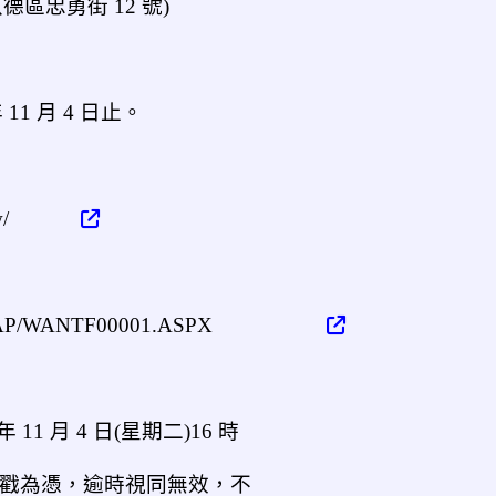
區忠勇街 12 號)
年 11 月 4 日止。
w/
：
ont/AP/WANTF00001.ASPX
年 11 月 4 日(星期二)16 時
郵戳為憑，逾時視同無效，不