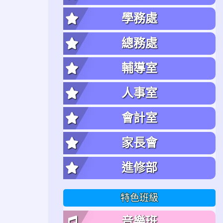
學務處
總務處
輔導室
人事室
會計室
家長會
進修部
特色班級
音樂班