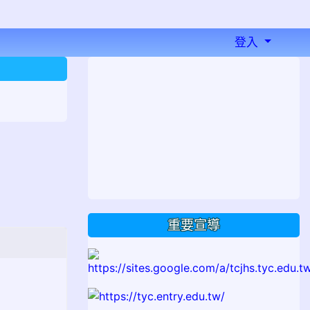
登入
⏸
重要宣導