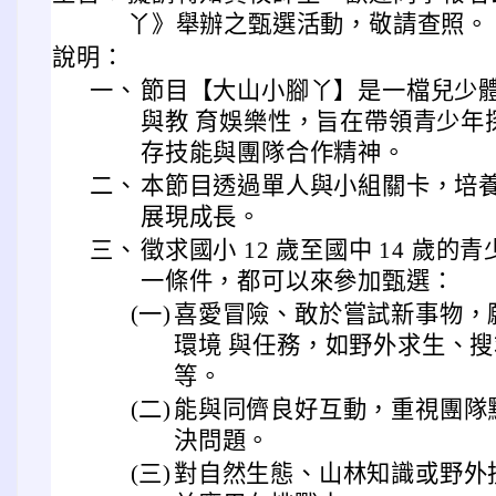
丫》舉辦之甄選活動，敬請查照。
說明：
一、
節目【大山小腳丫】是一檔兒少
與教 育娛樂性，旨在帶領青少年
存技能與團隊合作精神。
二、
本節目透過單人與小組關卡，培
展現成長。
三、
徵求國小 12 歲至國中 14 歲
一條件，都可以來參加甄選：
(一)
喜愛冒險、敢於嘗試新事物，
環境 與任務，如野外求生、搜救
等。
(二)
能與同儕良好互動，重視團隊
決問題。
(三)
對自然生態、山林知識或野外