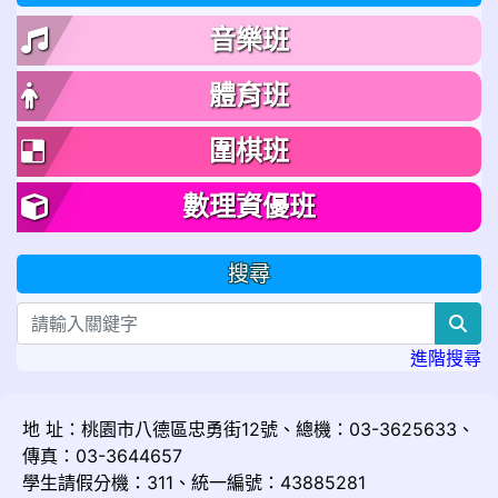
音樂班
體育班
圍棋班
數理資優班
搜尋
sea
進階搜尋
地 址：桃園市八德區忠勇街12號、總機：03-3625633、
傳真：03-3644657
學生請假分機：311、統一編號：43885281