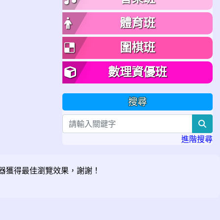
體育班
圍棋班
數理資優班
搜尋
sea
進階搜尋
器獲得最佳瀏覽效果，謝謝！