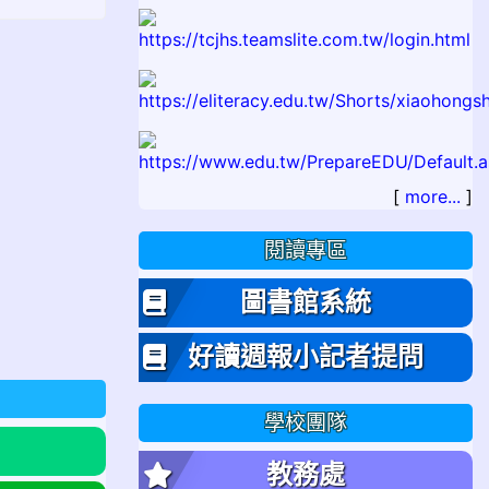
[
more...
]
閱讀專區
圖書館系統
好讀週報小記者提問
學校團隊
教務處