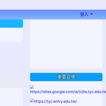
登入
⏸
重要宣導