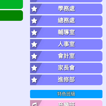
學務處
總務處
輔導室
人事室
會計室
家長會
進修部
特色班級
音樂班