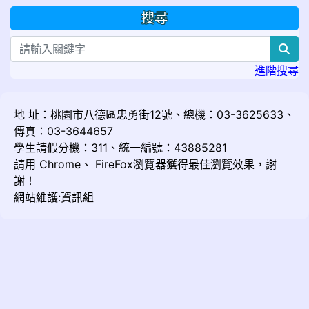
搜尋
sea
進階搜尋
地 址：桃園市八德區忠勇街12號、總機：03-3625633、
傳真：03-3644657
學生請假分機：311、統一編號：43885281
請用
Chrome
、
FireFox
瀏覽器獲得最佳瀏覽效果，謝
謝！
網站維護:資訊組