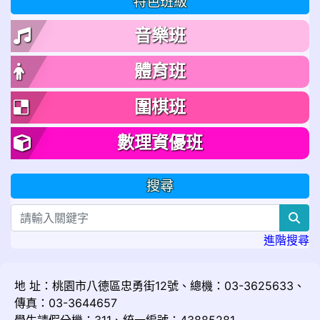
特色班級
音樂班
體育班
圍棋班
數理資優班
搜尋
sea
進階搜尋
地 址：桃園市八德區忠勇街12號、總機：03-3625633、
傳真：03-3644657
學生請假分機：311、統一編號：43885281