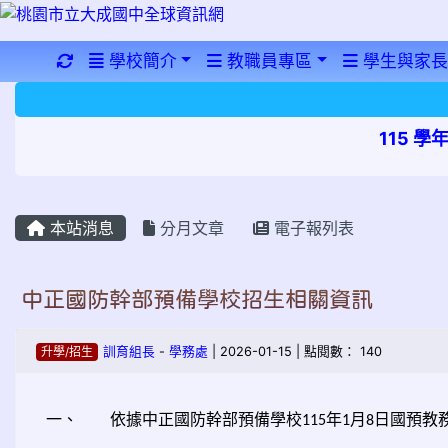
重新取得佈景設定
學校簡介
教職員專區
學生與家長
115 
本站消息
分月文章
電子報列表
中正國防幹部預備學校招生相關資訊
升學/招生
訓育組長
-
學務處
| 2026-01-15 | 點閱數： 140
一、
依據中正國防幹部預備學校
年
月
日國預教
115
1
8