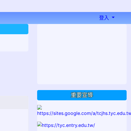
登入
⏸
重要宣導