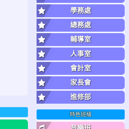
學務處
總務處
輔導室
人事室
會計室
家長會
進修部
特色班級
音樂班