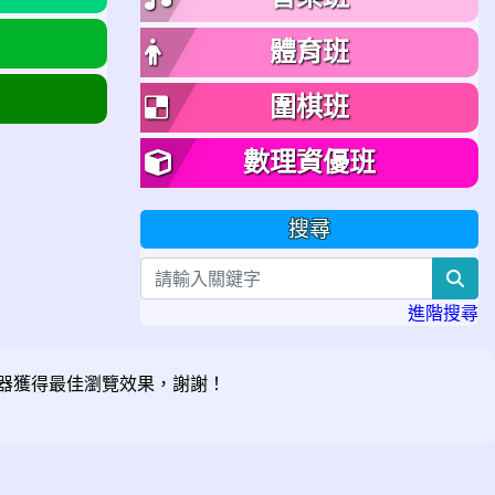
體育班
圍棋班
數理資優班
搜尋
sea
進階搜尋
器獲得最佳瀏覽效果，謝謝！