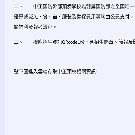
二、
中正國防幹部預備學校為隸屬國防部之全國唯一
優惠或減免，食、宿、服裝及健保費用等均由公費支付，
關福利及報考流程。
三、
檢附招生資訊
份，含招生簡章、簡報及
QRcode1
點下圖進入雲端存取中正預校相關資訊: