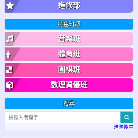
進修部
特色班級
音樂班
體育班
圍棋班
數理資優班
搜尋
sea
進階搜尋