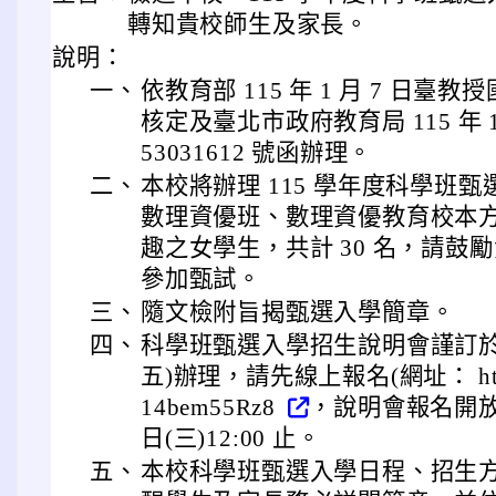
轉知貴校師生及家長。
說明：
一、
依教育部 115 年 1 月 7 日臺教授國
核定及臺北市政府教育局 115 年 1
53031612 號函辦理。
二、
本校將辦理 115 學年度科學班
數理資優班、數理資優教育校本
趣之女學生，共計 30 名，請鼓
參加甄試。
三、
隨文檢附旨揭甄選入學簡章。
四、
科學班甄選入學招生說明會謹訂於 115
五)辦理，請先線上報名(網址： https:/
14bem55Rz8
，說明會報名開放時
日(三)12:00 止。
五、
本校科學班甄選入學日程、招生