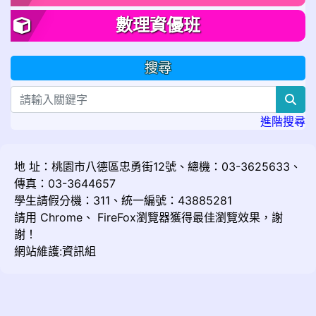
數理資優班
搜尋
sea
進階搜尋
地 址：桃園市八德區忠勇街12號、總機：03-3625633、
傳真：03-3644657
學生請假分機：311、統一編號：43885281
請用
Chrome
、
FireFox
瀏覽器獲得最佳瀏覽效果，謝
謝！
網站維護:資訊組