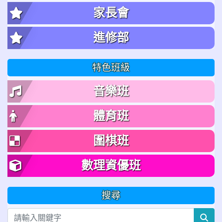
家長會
進修部
特色班級
音樂班
體育班
圍棋班
數理資優班
搜尋
sea