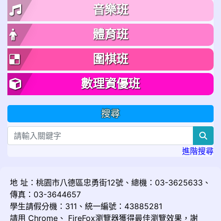
音樂班
體育班
圍棋班
數理資優班
搜尋
sea
進階搜尋
地 址：桃園市八德區忠勇街12號、總機：03-3625633、
傳真：03-3644657
學生請假分機：311、統一編號：43885281
請用
Chrome
、
FireFox
瀏覽器獲得最佳瀏覽效果，謝