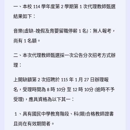
一、本校
學年度第
學期第
次代理教師甄選
114
2
1
結果如下：
音樂
虛缺–娩假及育嬰留職停薪
名
：無人報考，
(
1
)
尚有
名額。
1
二、本次代理教師甄選採一次公告分次招考方式辦
理：
上開缺額第
次招聘於
年
月
日辦理報
2
115
1
27
名，受理時間為
時
分
至
時
分
逾時不予
8
10
12
10
(
受理
，應具資格為以下其一：
)
、具有國民中學教育階段、科
類
合格教師證書
1
(
)
且尚在有效期間者。