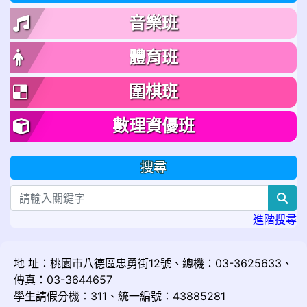
音樂班
體育班
圍棋班
數理資優班
搜尋
sea
進階搜尋
地 址：桃園市八德區忠勇街12號、總機：03-3625633、
傳真：03-3644657
學生請假分機：311、統一編號：43885281