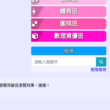
體育班
圍棋班
數理資優班
搜尋
sea
進階搜尋
器獲得最佳瀏覽效果，謝謝！