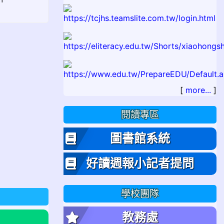
[
more...
]
閱讀專區
圖書館系統
好讀週報小記者提問
學校團隊
教務處