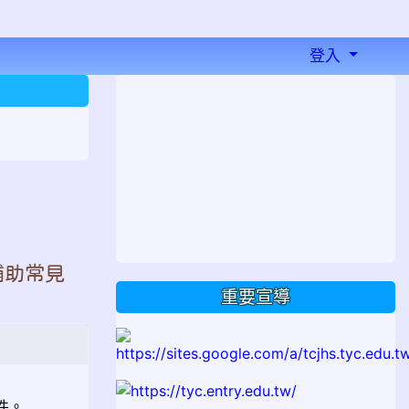
登入
⏸
補助常見
重要宣導
件。