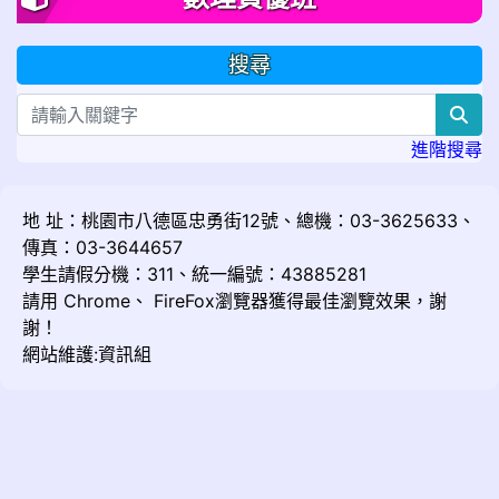
搜尋
sea
進階搜尋
地 址：桃園市八德區忠勇街12號、總機：03-3625633、
傳真：03-3644657
學生請假分機：311、統一編號：43885281
請用
Chrome
、
FireFox
瀏覽器獲得最佳瀏覽效果，謝
謝！
網站維護:資訊組